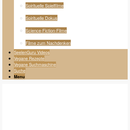
Spirituelle Spielfilme
Spirituelle Dokus
Science-Fiction-Filme
Filme zum Nachdenken
SeelenGuru Videos
Vegane Rezepte
Vegane Suchmaschine
Suche
Menu