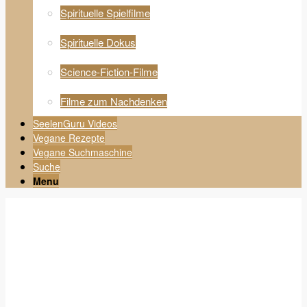
Spirituelle Spielfilme
Spirituelle Dokus
Science-Fiction-Filme
Filme zum Nachdenken
SeelenGuru Videos
Vegane Rezepte
Vegane Suchmaschine
Suche
Menu