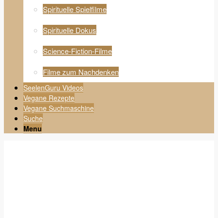
Spirituelle Spielfilme
Spirituelle Dokus
Science-Fiction-Filme
Filme zum Nachdenken
SeelenGuru Videos
Vegane Rezepte
Vegane Suchmaschine
Suche
Menu