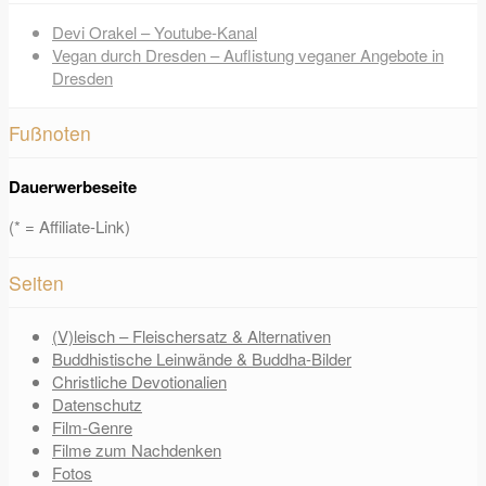
Devi Orakel – Youtube-Kanal
Vegan durch Dresden – Auflistung veganer Angebote in
Dresden
Fußnoten
Dauerwerbeseite
(* = Affiliate-Link)
Seiten
(V)leisch – Fleischersatz & Alternativen
Buddhistische Leinwände & Buddha-Bilder
Christliche Devotionalien
Datenschutz
Film-Genre
Filme zum Nachdenken
Fotos